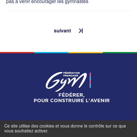
pas à venir encourager les gymnastes
suivant
FÉDÉRER,
POUR CONSTRUIRE L'AVENIR
Ce site utilise des cookies et vous donne le contrôle sur ce que
Mentions légales
-
Gestionnaire de cookies
-
Accès
vous souhaitez activer.
contributeurs
- © Fédération Française de Gymnastique -